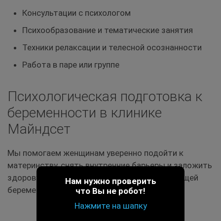
Консультации с психологом
Психообразование и тематические занятия
Техники релаксации и телесной осознанности
Работа в паре или группе
Психологическая подготовка к
беременности в клинике
Майндсет
Мы помогаем женщинам уверенно подойти к
материнству, снять внутренние барьеры и заложить
здоровую психологическую основу для будущей
Нам нужно проверить
беременности и родительства.
что Вы не робот!
Нажмите на шапку