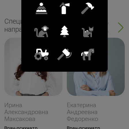
Специалисты по
направлению:
Ирина
Екатерина
Александровна
Андреевна
Максакова
Федоренко
Врач-психиатр,
Врач-психиатр