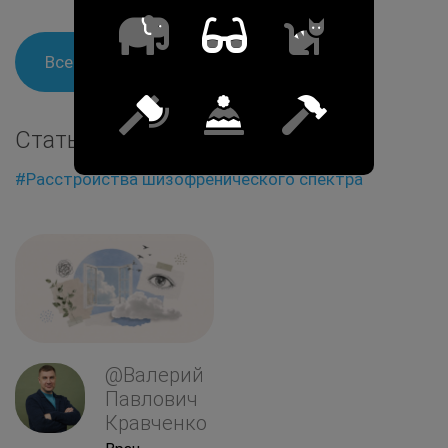
Все специалисты
Статьи на тему
#Расстройства шизофренического спектра
@Валерий
Павлович
Кравченко