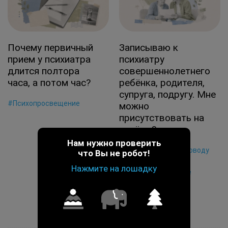
Почему первичный
Записываю к
прием у психиатра
психиатру
длится полтора
совершеннолетнего
часа, а потом час?
ребёнка, родителя,
супруга, подругу. Мне
#Психопросвещение
можно
присутствовать на
приёме?
Нам нужно проверить
#Консультации по поводу
что Вы не робот!
близких
Нажмите на лошадку
#Психопросвещение