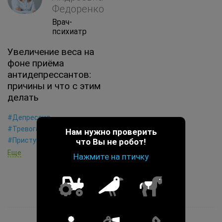
Федоренко
Врач-
психиатр
Увеличение веса на
фоне приёма
антидепрессантов:
причины и что с этим
делать
#Депрессия
#Тревога о здоровье
Нам нужно проверить
#Приступы переедания
что Вы не робот!
Еще
Нажмите на птичку