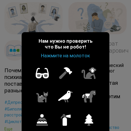
Нам нужно проверить
@Команда
@Марат
что Вы не робот!
«Майндсет»
Ильдарович
Нажмите на молоток
Яхин
Редакция
Клинический
Почему несколько
психолог
психиатров
Вегето-сосудистая
поставили мне
дистония. Что
разные диагнозы?
скрывается за этим
термином?
#Депрессия
#Биполярное аффективное
расстройство
#Депрессия
#Циклотимия
#Генерализованное
тревожное расстройство
Еще