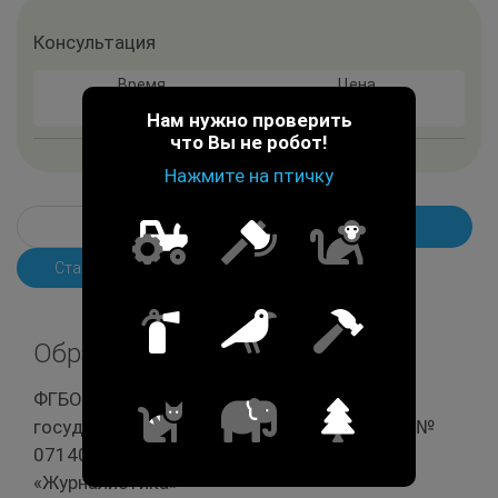
Консультация
Время
Цена
55 мин.
8 000 ₽
Нам нужно проверить
что Вы не робот!
Нажмите на птичку
Опыт работы
Образование
Стажировка и курсы
Образование
ФГБОУ ВПО «Санкт-Петергбургский
государственный университет», диплом СА№
07140 от 05.07.2021 по программе
«Журналистика»